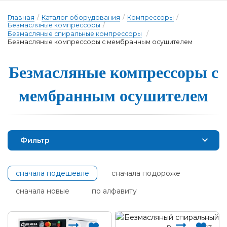
Главная
/
Каталог оборудования
/
Компрессоры
/
Безмасляные компрессоры
/
Безмасляные спиральные компрессоры
/
Безмасляные компрессоры с мембранным осушителем
Безмасляные ком­прес­со­ры с
мем­бран­ным о­су­ши­те­лем
Фильтр
сначала подешевле
сначала подороже
сначала новые
по алфавиту