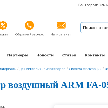
Ваш город: Эль-
кции
Обратный звонок
Написать нам
Партнёры
Новости
Статьи
Кон­так­ты
 материалы
/
Для винтовых компрессоров
/
Система фильтрации
/
Ф
р воздушный ARM FA-0