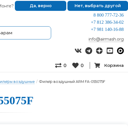
Монте?
Да, верно
Нет, выбрать другой
8 800 777-72-36
+7 812 386-34-02
+7 981 140-16-88
info@airmash.org
Корзина
0
0
ильтры воздушные
/
Фильтр воздушный ARM FA-055075F
55075F