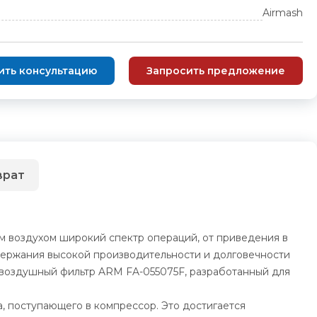
Airmash
ить консультацию
Запросить предложение
врат
 воздухом широкий спектр операций, от приведения в
держания высокой производительности и долговечности
т воздушный фильтр ARM FA-055075F, разработанный для
а, поступающего в компрессор. Это достигается