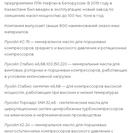
предприятием ЛЛК-Нафтан в Белоруссии. В 2019 году в
Казахстане был введен в эксплуатацию новый завод по
смешению масел мощностью до 100 тыс. тонн в год.
Компания выпускает свыше 800 наименований смазочных
материалов.
Лукойл КС-19 — минеральное масло для поршневых
компрессоров среднего и высокого давления и ротационных
компрессоров
Лукойл Стабио 46,68,100,150,220 — минеральные масла для
винтовых, роторных и поршневых компрессоров, работающих
в условиях интенсивной нагрузки.
Луойл Стабио синтетик 46,68 — для компрессоров высокой
мощности, работающих при высоких и низких темературах
Лукойл Торнадо SNH 32,46 - синтетические масла для
циркуляционных систем центробежных турбокомпрессоров
на химических и нефтехимических производствах
Лукойл К2-24 — минеральное масло для поршневых
многоступенчатых компрессоров высокого давления с