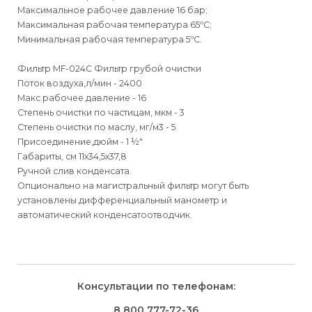
Максимальное рабочее давление 16 бар;
Максимальная рабочая температура 65ºС;
Минимальная рабочая температура 5ºС.
Фильтр MF-024C Фильтр грубой очистки
Поток воздуха,л/мин - 2400
Макс.рабочее давление - 16
Степень очистки по частицам, мкм - 3
Степень очистки по маслу, мг/м3 - 5
Присоединение,дюйм - 1 ½"
Габариты, см 11х34,5х37,8
Ручной слив конденсата.
Опционально на магистральный фильтр могут быть
установлены дифференциальный манометр и
автоматический конденсатоотводчик.
Для физических
Руководство по эксплуатации Фильтры магистральные
Для физических лиц
Способы
доставки
лиц
серии MF
Для юридических
Для юридических
Консультации по телефонам:
⇒
лиц
лиц
Доставка осуществляется транспортными компаниями и
Способ оплаты
Правила возврата товара, приобретённого
8 800 777-72-36
оплачивается покупателем при получении заказа.