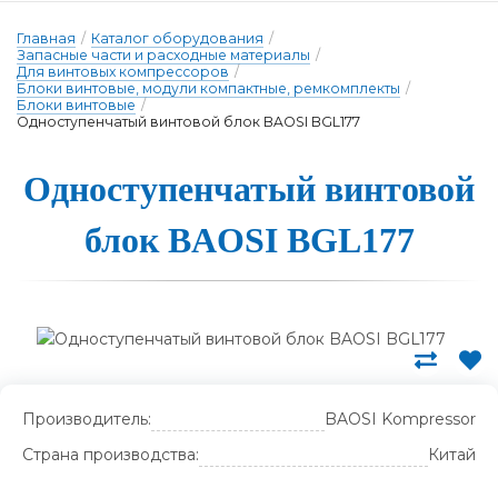
Главная
/
Каталог оборудования
/
Запасные части и расходные материалы
/
Для винтовых компрессоров
/
Блоки винтовые, модули компактные, ремкомплекты
/
Блоки винтовые
/
Одноступенчатый винтовой блок BAOSI BGL177
Од­носту­пен­ча­тый вин­то­вой
блок BAOSI BGL177
Производитель:
BAOSI Kompressor
Страна производства:
Китай