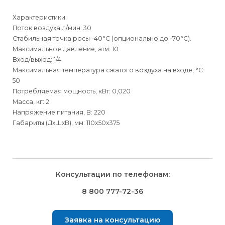
Характеристики:
Поток воздуха,л/мин: 30
Стабильная точка росы -40°С (опционально до -70°С).
Максимальное давление, атм: 10
Вход/выход: 1/4
Максимальная температура сжатого воздуха на входе, °C:
50
Потребляемая мощность, кВт: 0,020
Масса, кг: 2
Напряжение питания, В: 220
Габариты (ДхШхВ), мм: 110x50x375
Для физических
Для физических лиц
Способы
доставки
лиц
Для юридических
Для юридических
Консультации по телефонам:
⇒
лиц
лиц
Доставка осуществляется транспортными компаниями и
Способ оплаты
Правила возврата товара, приобретённого
8 800 777-72-36
оплачивается покупателем при получении заказа.
через интернет-магазин
⇒
Выбрать вид оплаты Вы сможете в Корзине при
Транспортную компанию Вы сможете выбрать в Корзине
Заявка на консультацию
оформлении заказа.
Внешний вид, комплектность товара и комплектность всего
при оформлении заказа.