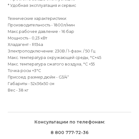
* Удобная эксплуатация и сервис
Технические характеристики:
Производительность - 1800л/мин
Макс.рабочее давление - 16 бар
Мощность - 0,23 кВт
Хладагент - R134a
Электроподключение: 230В / 1-фазн. / 50 Гц
Макс. температура окружающей среды, °С+45
Макс. температура сжатого воздуха, °С +55
Точка росы +3°С
Присоед. размер,дюйм - G3/4“
Габариты - 52x36x50 см
Вес - 38 кг
Для физических
Для физических
Способы
доставки
лиц
лиц
Для юридических
Для юридических
Консультации по телефонам:
⇒
лиц
лиц
Доставка осуществляется транспортными компаниями и
Способ оплаты
Правила возврата товара, приобретённого
8 800 777-72-36
оплачивается покупателем при получении заказа.