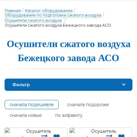
Главная
/
Каталог оборудования
/
Оборудование по подготовке сжатого воздуха
/
Осушители сжатого воздуха
/
Осушители сжатого воздуха Бежецкого завода АСО
О­су­ши­те­ли сжа­то­го воз­ду­ха
Бе­жец­ко­го за­во­да А­СО
Фильтр
сначала подешевле
сначала подороже
сначала новые
по алфавиту