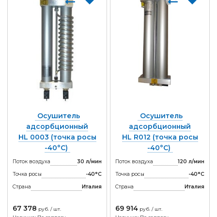
Осушитель
Осушитель
адсорбционный
адсорбционный
HL 0003 (точка росы
HL R012 (точка росы
-40°С)
-40°С)
Поток воздуха
30 л/мин
Поток воздуха
120 л/мин
Точка росы
-40°С
Точка росы
-40°С
Страна
Италия
Страна
Италия
67 378
69 914
руб. / шт.
руб. / шт.