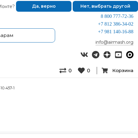
Монте?
Да, верно
Нет, выбрать другой
8 800 777-72-36
+7 812 386-34-02
+7 981 140-16-88
info@airmash.org
Корзина
0
0
10.457-1