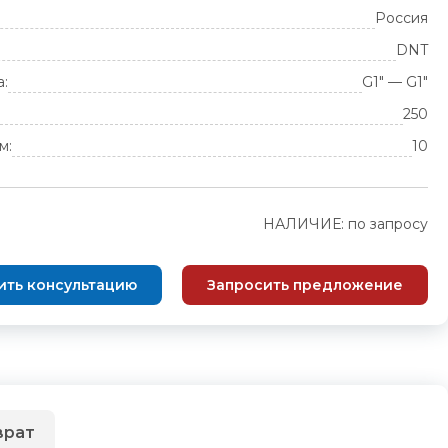
Россия
DNT
а:
G1" — G1"
250
м:
10
НАЛИЧИЕ: по запросу
ить консультацию
Запросить предложение
врат