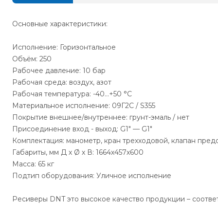
Основные характеристики:
Исполнение: Горизонтальное
Объём: 250
Рабочее давление: 10 бар
Рабочая среда: воздух, азот
Рабочая температура: -40…+50 °С
Материальное исполнение: 09Г2С / S355
Покрытие внешнее/внутреннее: грунт-эмаль / нет
Присоединение вход - выход: G1" — G1"
Комплектация: манометр, кран трехходовой, клапан пред
Габариты, мм Д х Ø х В: 1664х457х600
Масса: 65 кг
Подтип оборудования: Уличное исполнение
Ресиверы DNT это высокое качество продукции – соотве