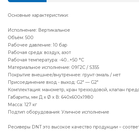
Основные характеристики:
Исполнение: Вертикальное
Объём: 500
Рабочее давление: 10 бар
Рабочая среда: воздух, азот
Рабочая температура: -40…+50 °С
Материальное исполнение: 09Г2С / S355
Покрытие внешнее/внутреннее: грунт-эмаль / нет
Присоединение вход - выход: G2" — G2"
Комплектация: манометр, кран трехходовой, клапан пред
Габариты, мм Д х Ø х В: 640х600х1980
Масса: 127 кг
Подтип оборудования: Уличное исполнение
Ресиверы DNT это высокое качество продукции – соотве