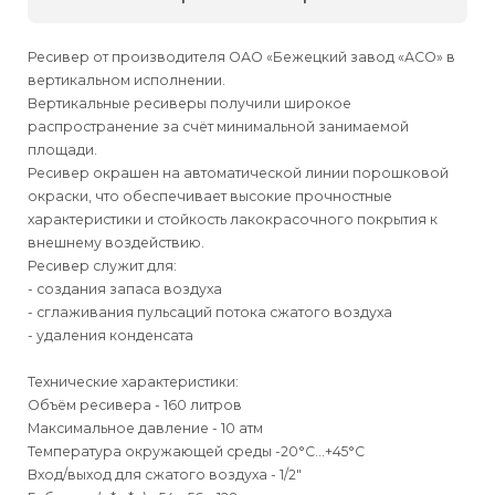
Ресивер от производителя ОАО «Бежецкий завод «АСО» в
вертикальном исполнении.
Вертикальные ресиверы получили широкое
распространение за счёт минимальной занимаемой
площади.
Ресивер окрашен на автоматической линии порошковой
окраски, что обеспечивает высокие прочностные
характеристики и стойкость лакокрасочного покрытия к
внешнему воздействию.
Ресивер служит для:
- создания запаса воздуха
- сглаживания пульсаций потока сжатого воздуха
- удаления конденсата
Технические характеристики:
Объём ресивера - 160 литров
Максимальное давление - 10 атм
Температура окружающей среды -20°С…+45°С
Вход/выход для сжатого воздуха - 1/2"