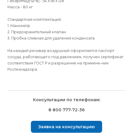
Габариты(д*ш*в) - 54 х 56 х 128
Масса - 80 кг
Стандартная комплектация:
1. Манометр
2. Предохранительный клапан
3. Пробка сливная для удаления конденсата
На каждый ресивер воздушный оформляется паспорт
сосуда, работающего под давлением, получен сертификат
соответствия ГОСТ Р и разрешение на примене-ние
Ростехнадзора.
Для физических
Для физических
Способы
доставки
лиц
лиц
Для юридических
Для юридических
Консультации по телефонам:
⇒
лиц
лиц
Доставка осуществляется транспортными компаниями и
Способ оплаты
Правила возврата товара, приобретённого
8 800 777-72-36
оплачивается покупателем при получении заказа.
через интернет-магазин
⇒
Выбрать вид оплаты Вы сможете в Корзине при
Транспортную компанию Вы сможете выбрать в Корзине
Заявка на консультацию
оформлении заказа.
Внешний вид, комплектность товара и комплектность всего
при оформлении заказа.