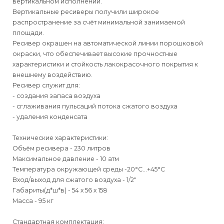
вертикальном исполнении.
Вертикальные ресиверы получили широкое
распространение за счёт минимальной занимаемой
площади.
Ресивер окрашен на автоматической линии порошковой
окраски, что обеспечивает высокие прочностные
характеристики и стойкость лакокрасочного покрытия к
внешнему воздействию.
Ресивер служит для:
- создания запаса воздуха
- сглаживания пульсаций потока сжатого воздуха
- удаления конденсата
Технические характеристики:
Объём ресивера - 230 литров
Максимальное давление - 10 атм
Температура окружающей среды -20°С…+45°С
Вход/выход для сжатого воздуха - 1/2"
Габариты(д*ш*в) - 54 х 56 х 158
Масса - 95 кг
Стандартная комплектация: