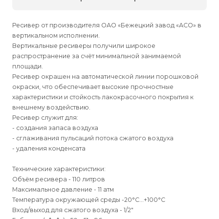
Ресивер от производителя ОАО «Бежецкий завод «АСО» в
вертикальном исполнении.
Вертикальные ресиверы получили широкое
распространение за счёт минимальной занимаемой
площади.
Ресивер окрашен на автоматической линии порошковой
окраски, что обеспечивает высокие прочностные
характеристики и стойкость лакокрасочного покрытия к
внешнему воздействию.
Ресивер служит для:
- создания запаса воздуха
- сглаживания пульсаций потока сжатого воздуха
- удаления конденсата
Технические характеристики:
Объём ресивера - 110 литров
Максимальное давление - 11 атм
Температура окружающей среды -20°С…+100°С
Вход/выход для сжатого воздуха - 1/2"