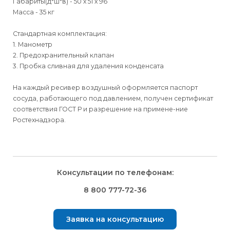
Габариты(д*ш*в) - 50 х 51 х 96
Масса - 35 кг
Стандартная комплектация:
1. Манометр
2. Предохранительный клапан
3. Пробка сливная для удаления конденсата
На каждый ресивер воздушный оформляется паспорт
сосуда, работающего под давлением, получен сертификат
соответствия ГОСТ Р и разрешение на примене-ние
Ростехнадзора.
Для физических
Для физических
Способы
доставки
лиц
лиц
Для юридических
Для юридических
Консультации по телефонам:
⇒
лиц
лиц
Доставка осуществляется транспортными компаниями и
Способ оплаты
Правила возврата товара, приобретённого
8 800 777-72-36
оплачивается покупателем при получении заказа.
через интернет-магазин
⇒
Выбрать вид оплаты Вы сможете в Корзине при
Транспортную компанию Вы сможете выбрать в Корзине
Заявка на консультацию
оформлении заказа.
Внешний вид, комплектность товара и комплектность всего
при оформлении заказа.