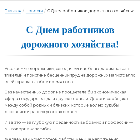
Главная
/
Новости
/
С Днем работников дорожного хозяйства!
С Днем работни­ков
до­рож­но­го хо­зяй­ства!
Уважаемые дорожники, сегодня мы вас благодарим за ваш
тяжелый и поистине бесценный труд на дорожных магистралях
всей страны в любое время года.
Без качественных дорог не процветала бы экономическая
сфера государства, да и другие отрасли. Дороги сообщают
между собой родных и близких, которые волею судьбы
оказались в разных уголках страны.
И за это — за глубокую преданность выбранной профессии —
мы говорим «спасибо»!
Желаем вам комфортной работы, меньше напряжения