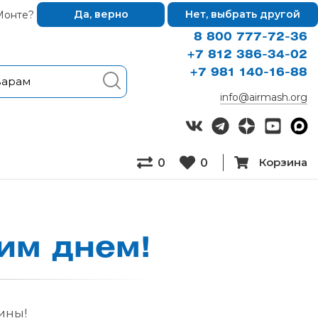
Монте?
Да, верно
Нет, выбрать другой
8 800 777-72-36
+7 812 386-34-02
+7 981 140-16-88
info@airmash.org
Корзина
0
0
им днем!
ины!