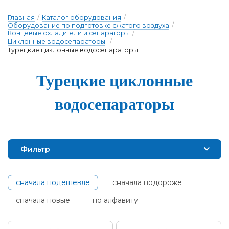
Главная
/
Каталог оборудования
/
Оборудование по подготовке сжатого воздуха
/
Концевые охладители и сепараторы
/
Циклонные водосепараторы
/
Турецкие циклонные водосепараторы
Турецкие цик­лонные
во­до­се­па­ра­то­ры
Фильтр
сначала подешевле
сначала подороже
сначала новые
по алфавиту