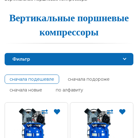
Вертикаль­ные пор­шне­вые
ком­прес­со­ры
Фильтр
сначала подешевле
сначала подороже
сначала новые
по алфавиту