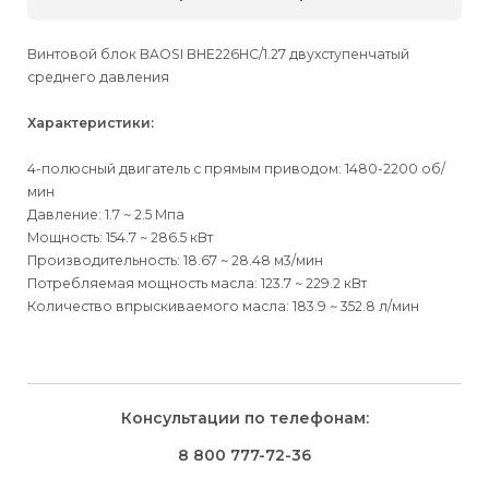
Винтовой блок BAOSI BHE226HC/1.27 двухступенчатый
среднего давления
Характеристики:
4-полюсный двигатель с прямым приводом: 1480-2200 об/
мин
Давление: 1.7 ~ 2.5 Мпа
Мощность: 154.7 ~ 286.5 кВт
Производительность: 18.67 ~ 28.48 м3/мин
Потребляемая мощность масла: 123.7 ~ 229.2 кВт
Количество впрыскиваемого масла: 183.9 ~ 352.8 л/мин
Для физических
Для физических
Способы
доставки
лиц
лиц
Для юридических
Для юридических
Консультации по телефонам:
⇒
лиц
лиц
Доставка осуществляется транспортными компаниями и
Способ оплаты
Правила возврата товара, приобретённого
8 800 777-72-36
оплачивается покупателем при получении заказа.
через интернет-магазин