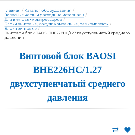
Главная
/
Каталог оборудования
/
Запасные части и расходные материалы
/
Для винтовых компрессоров
/
Блоки винтовые, модули компактные, ремкомплекты
/
Блоки винтовые
/
Винтовой блок BAOSI BHE226HC/1.27 двухступенчатый среднего
давления
Винтовой блок BAOSI
BHE226HC/1.27
двух­сту­пен­ча­тый сред­не­го
дав­ле­ния