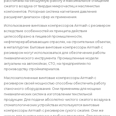
рассчитаны на бесшумную работу и максимальное очищение
сжатого воздуха от твердых микрочастиц и маслянистых
компонентов. Роторная система нагнетания давления
расширяет диапазон сфер их применения.
Использование винтовых компрессоров Airmash с ресивером
вследствие особенностей их принципа действия
целесообразно в пищевой промышленности,
нефтеперерабатывающих отраслях, на строительных объектах,
в металлургии. Бытовые винтовые компрессоры Airmash с
ресивером могут использоваться для обеспечения работы
пневматического инструмента. Промышленные модели
актуальны на автомойках, СТО, на предприятиях по
производству стройматериалов.
Маслозаполненные винтовые компрессоры Airmash с
ресивером своей мощностью способны обеспечить работу
станочного оборудования. Они применимы для мощных
пневматических систем в изготовлении текстильной
продукции. Для подачи абсолютно чистого сжатого воздуха в
стоматологических устройствах используются винтовые
компрессоры Airmash с ресивером сухого сжатия. Они же
нужны для очистки мясных и рыбных продуктов. Для покраски,