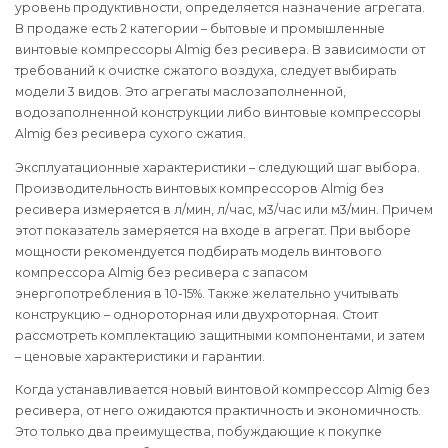
уровень продуктивности, определяется назначение агрегата.
В продаже есть 2 категории – бытовые и промышленные
винтовые компрессоры Almig без ресивера. В зависимости от
требований к очистке сжатого воздуха, следует выбирать
модели 3 видов. Это агрегаты маслозаполненной,
водозаполненной конструкции либо винтовые компрессоры
Almig без ресивера сухого сжатия.
Эксплуатационные характеристики – следующий шаг выбора.
Производительность винтовых компрессоров Almig без
ресивера измеряется в л/мин, л/час, м3/час или м3/мин. Причем
этот показатель замеряется на входе в агрегат. При выборе
мощности рекомендуется подбирать модель винтового
компрессора Almig без ресивера с запасом
энергопотребления в 10-15%. Также желательно учитывать
конструкцию – однороторная или двухроторная. Стоит
рассмотреть комплектацию защитными компонентами, и затем
– ценовые характеристики и гарантии.
Когда устанавливается новый винтовой компрессор Almig без
ресивера, от него ожидаются практичность и экономичность.
Это только два преимущества, побуждающие к покупке