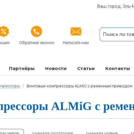
Ваш город: Эль-
кции
Обратный звонок
Написать нам
Партнёры
Новости
Статьи
Кон­так­ты
мпрессоры
/
Винтовые компрессоры ALMiG с ременным приводом
рес­со­ры ALMiG с ре­мен
одешевле
сначала подороже
сначала новые
п