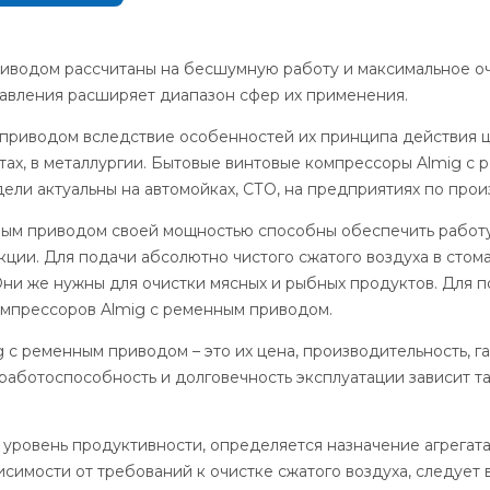
иводом рассчитаны на бесшумную работу и максимальное оч
давления расширяет диапазон сфер их применения.
 приводом вследствие особенностей их принципа действия 
ах, в металлургии. Бытовые винтовые компрессоры Almig с
ли актуальны на автомойках, СТО, на предприятиях по прои
ым приводом своей мощностью способны обеспечить работ
кции. Для подачи абсолютно чистого сжатого воздуха в стом
ни же нужны для очистки мясных и рыбных продуктов. Для п
мпрессоров Almig с ременным приводом.
с ременным приводом – это их цена, производительность, 
работоспособность и долговечность эксплуатации зависит та
уровень продуктивности, определяется назначение агрегата
симости от требований к очистке сжатого воздуха, следует 