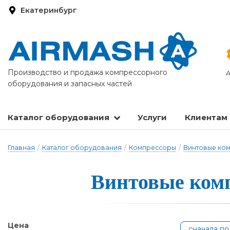
Екатеринбург
Производство и продажа компрессорного
А
оборудования и запасных частей
Каталог оборудования
Услуги
Клиентам
Запасные части и расходные материалы
Оборудование по подготовке сжатого воздуха
Главная
/
Каталог оборудования
/
Компрессоры
/
Винтовые ко
Винтовые ком­п
Цена
сначала п