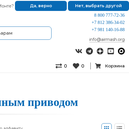
Монте?
Да, верно
Нет, выбрать другой
8 800 777-72-36
+7 812 386-34-02
+7 981 140-16-88
info@airmash.org
Корзина
0
0
­ным при­во­дом
о алфавиту