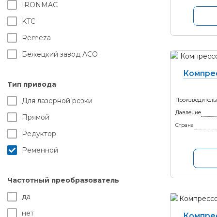
IRONMAC
KTC
Remeza
Бежецкий завод АСО
Компре
Тип привода
Для лазерной резки
Производитель
Давление
Прямой
Страна
Редуктор
Ременной
Частотный преобразователь
да
нет
Компре