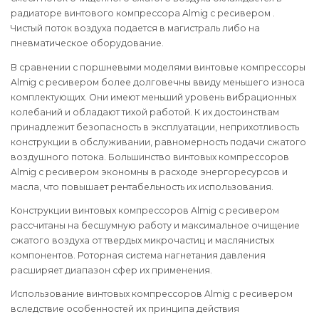
радиаторе винтового компрессора Almig с ресивером .
Чистый поток воздуха подается в магистраль либо на
пневматическое оборудование.
В сравнении с поршневыми моделями винтовые компрессоры
Almig с ресивером более долговечны ввиду меньшего износа
комплектующих. Они имеют меньший уровень вибрационных
колебаний и обладают тихой работой. К их достоинствам
принадлежит безопасность в эксплуатации, неприхотливость
конструкции в обслуживании, равномерность подачи сжатого
воздушного потока. Большинство винтовых компрессоров
Almig с ресивером экономны в расходе энергоресурсов и
масла, что повышает рентабельность их использования.
Конструкции винтовых компрессоров Almig с ресивером
рассчитаны на бесшумную работу и максимальное очищение
сжатого воздуха от твердых микрочастиц и маслянистых
компонентов. Роторная система нагнетания давления
расширяет диапазон сфер их применения.
Использование винтовых компрессоров Almig с ресивером
вследствие особенностей их принципа действия