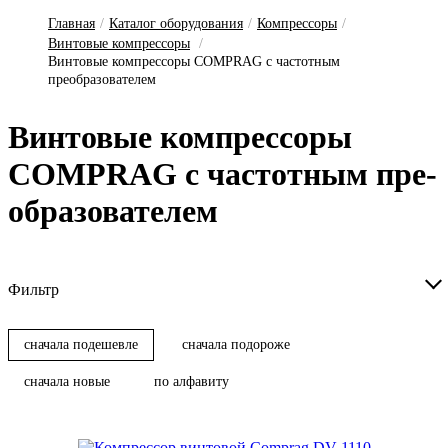
Главная
/
Каталог оборудования
/
Компрессоры
/
Винтовые компрессоры
/
Винтовые компрессоры COMPRAG с частотным
преобразователем
Винтовые ком­прес­со­ры
COMPRAG с час­тотным пре­
об­ра­зо­ва­те­лем
Фильтр
сначала подешевле
сначала подороже
сначала новые
по алфавиту