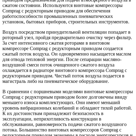
сжатом состоянии. Используются винтовые компрессоры
Comprag с редукторным приводом для обеспечения
работоспособности промышленных пневматических
установок, бытовых приборов, строительных инструментов.
Воздух посредством принудительной вентиляции попадает в
роторный узел, пройдя предварительно очистку через фильтр.
За счет интенсивного сжатия роторами в винтовом
компрессоре Comprag с редукторным приводом создается
сжатый поток воздуха. Он одновременно насыщается маслом
для отвода тепловой энергии. После сепарации масляно-
воздушной смеси поток очищенного сжатого воздуха
охлаждается в радиаторе винтового компрессора Comprag с
редукторным приводом. Чистый поток воздуха подается в
магистраль либо на пневматическое оборудование.
В сравнении с поршневыми моделями винтовые компрессоры
Comprag с редукторным приводом более долговечны ввиду
меньшего износа комплектующих. Они имеют меньший
уровень вибрационных колебаний и обладают тихой работой.
К их достоинствам принадлежит безопасность в
эксплуатации, неприхотливость конструкции в
обслуживании, равномерность подачи сжатого воздушного
потока. Большинство винтовых компрессоров Comprag с
редукторным приводом экономны в расходе энергоресурсов и