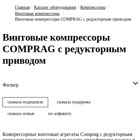
Главная
/
Каталог оборудования
/
Компрессоры
/
Винтовые компрессоры
/
Винтовые компрессоры COMPRAG с редукторным приводом
Вин­то­вые ком­прес­со­ры
COMPRAG с ре­дук­торным
при­во­дом
Фильтр
сначала подешевле
сначала подороже
сначала новые
по алфавиту
Компрессорные винтовые агрегаты Comprag с редукторным
приводом предназначены для подачи атмосферного воздуха в