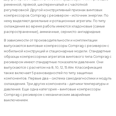
ременной, прямой, шестеренчатый и с частотной
регулировкой. Другой конструктивный признак винтовых
компрессоров Comprag с ресивером – источник энергии. По
нему выделяют дизельные и ротационные агрегаты. По типу
охлаждения во время работы имеются хладоновые (самые
распространенные), аммиачные, сернисто-ангидридные.
В зависимости от производительности и комплектации
выпускаются винтовые компрессоры Comprag с ресивером с
мобильной конструкций и стационарные модели. Стандартные
образцы компрессорных агрегатов винтового типа Comprag с
ресивером имеют стандартные показатели давления. Они
выпускаются с расчетом на 8, 10, 12, 15 Атм. Классификация
также включает 5 разновидностей по типу защитных
компонентов. Первые два – система самодиагностики и модуль
охлаждения. Три других компонента – датчики температуры и
давления. Еще одна категория – винтовые компрессоры
Comprag с ресивером с механическим аварийным
выключением.