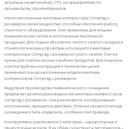
актуальны на автомойках, СТО, на предприятиях по
производству стройматериалов.
Маслозаполненные винтовые компрессоры Comprag с
ресивером своей мощностью способны обеспечить работу
станочного оборудования. Они применимы для мощных
пневматических систем в изготовлении текстильной
продукции. Для подачи абсолютно чистого сжатого воздуха в
стоматологических устройствах используются винтовые
компрессоры Comprag с ресивером сухого сжатия. Они же
нужны для очистки мясных и рыбных продуктов. Для покраски,
очистки трубных конструкций и технических целей
применяются водозаполненные модели винтовых
компрессоров Comprag с ресивером.
Индустрия производства пневматического оснащения
предлагает десятки разновидностей винтовых компрессоров
Comprag с ресивером. Они различаются: конструктивным
исполнением, принципом действия. Отличия касаются метода
охлаждения и типа хладагента, особенностей привода.
Конструктивно различаются 2 категории – однороторные и
двухроторные модели. В их обеих существует 4 тип приводов –