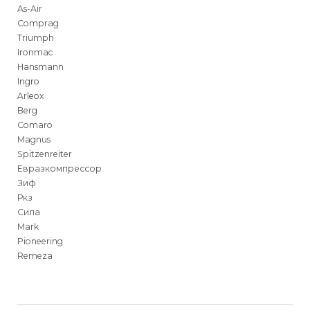
As-Air
Comprag
Triumph
Ironmac
Hansmann
Ingro
Arleox
Berg
Comaro
Magnus
Spitzenreiter
Евразкомпрессор
Зиф
Ркз
Сила
Mark
Pioneering
Remeza
Для физических
Для физических
Способы
доставки
лиц
лиц