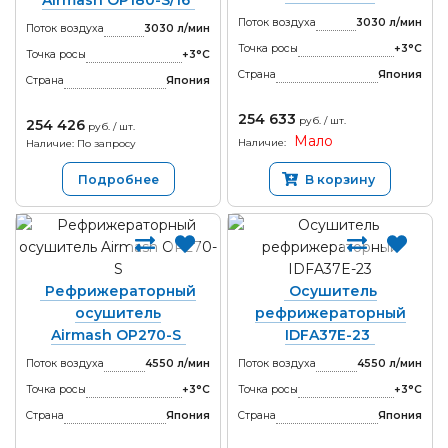
Airmash OP180-S/16
Поток воздуха
3030 л/мин
Поток воздуха
3030 л/мин
Точка росы
+3°С
Точка росы
+3°С
Страна
Япония
Страна
Япония
254 633
руб. / шт.
254 426
руб. / шт.
Мало
Наличие:
Наличие: По запросу
Подробнее
В корзину
Рефрижераторный
Осушитель
осушитель
рефрижераторный
Airmash OP270-S
IDFA37E-23
Поток воздуха
4550 л/мин
Поток воздуха
4550 л/мин
Точка росы
+3°С
Точка росы
+3°С
Страна
Япония
Страна
Япония