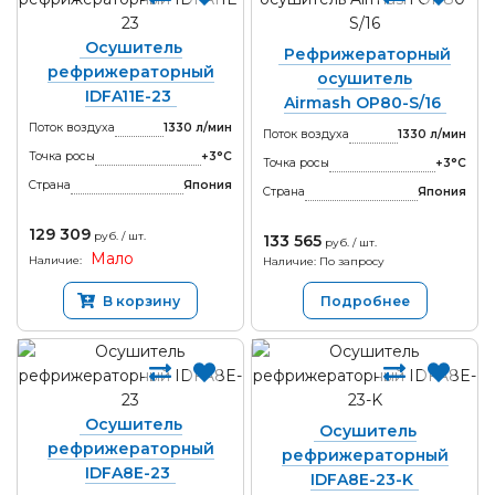
Осушитель
Рефрижераторный
рефрижераторный
осушитель
IDFA11E-23
Airmash OP80-S/16
Поток воздуха
1330 л/мин
Поток воздуха
1330 л/мин
Точка росы
+3°С
Точка росы
+3°С
Страна
Япония
Страна
Япония
129 309
руб. / шт.
133 565
руб. / шт.
Мало
Наличие:
Наличие: По запросу
В корзину
Подробнее
Осушитель
Осушитель
рефрижераторный
рефрижераторный
IDFA8E-23
IDFA8E-23-K