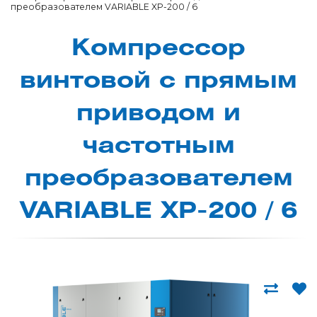
преобразователем VARIABLE XP-200 / 6
Компрессор
вин­то­вой с пря­мым
при­во­дом и
час­тотным
пре­об­ра­зо­ва­те­лем
VARIABLE XP-200 / 6