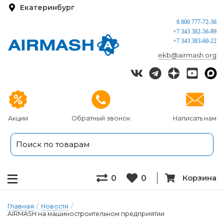
Екатеринбург
8 800 777-72-36
+7 343 382-56-89
+7 343 383-60-22
ekb@airmash.org
Акции
Обратный звонок
Написать нам
Корзина
0
0
Главная
/
Новости
/
AIRMASH на машиностроительном предприятии