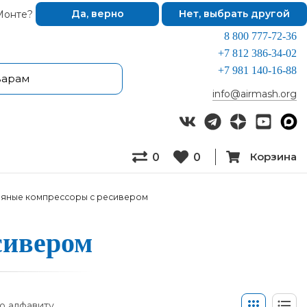
Монте?
Да, верно
Нет, выбрать другой
8 800 777-72-36
+7 812 386-34-02
+7 981 140-16-88
info@airmash.org
Корзина
0
0
яные компрессоры с ресивером
и­ве­ром
о алфавиту