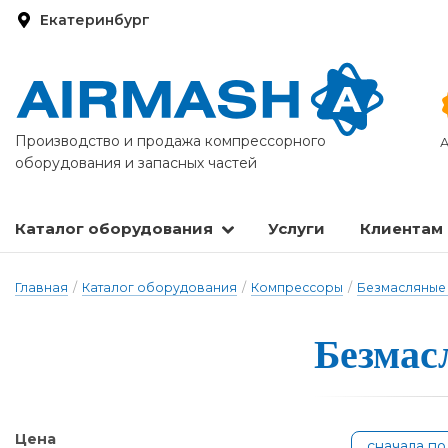
Екатеринбург
Производство и продажа компрессорного
А
оборудования и запасных частей
Каталог оборудования
Услуги
Клиентам
Запасные части и расходные материалы
Оборудование по подготовке сжатого воздуха
Главная
/
Каталог оборудования
/
Компрессоры
/
Безмасляные
Безмасл
Цена
сначала п