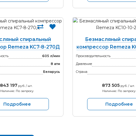
сляный спиральный
Безмасляный спир
ор Remeza KC7-8-270Д
компрессор Remeza KC
ность
605 л/мин
Производительность
8 атм
Давление
Беларусь
Страна
843 197
873 505
руб. / шт.
руб. / шт.
Наличие: По запросу
Наличие: По запросу
Подробнее
Подробнее