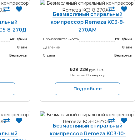
Безмасляный спиральный
альный
компрессор Remeza KC3-8-
C5-8-270Д
270АМ
410 л/мин
Производительность
170 л/мин
8 атм
Давление
8 атм
Беларусь
Страна
Беларусь
629 228
руб. / шт.
Наличие: По запросу
Подробнее
Безмасляный спиральный
альный
компрессор Remeza KC3-10-