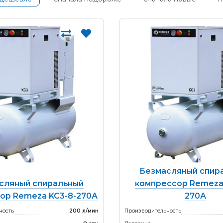
Безмасляный спир
сляный спиральный
компрессор Remeza 
ор Remeza KC3-8-270А
270А
ность
200 л/мин
Производительность