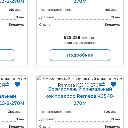
C3-8-270М
270М
210 л/мин
Производительность
180 л/мин
8 атм
Давление
10 атм
Беларусь
Страна
Беларусь
629 228
руб. / шт.
Наличие: По запросу
Подробнее
Безмасляный спиральный
альный
компрессор Remeza KC5-10-
C5-8-270М
270М
350 л/мин
Производительность
300 л/мин
8 атм
Давление
10 атм
Беларусь
Страна
Беларусь