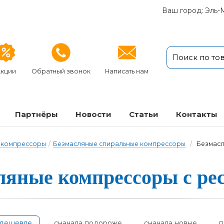
Ваш город: Эль-
кции
Обратный звонок
Написать нам
Партнёры
Новости
Статьи
Кон­так­ты
 компрессоры
/
Безмасляные спиральные компрессоры
/
Безмасл
яные ком­прес­со­ры с ре­с
одешевле
сначала подороже
сначала новые
п