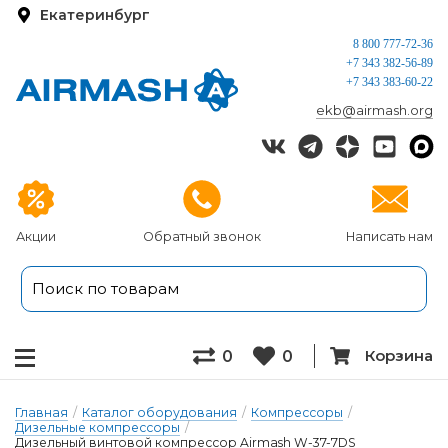
Екатеринбург
8 800 777-72-36
+7 343 382-56-89
+7 343 383-60-22
ekb@airmash.org
Акции
Обратный звонок
Написать нам
Корзина
0
0
Главная
/
Каталог оборудования
/
Компрессоры
/
Дизельные компрессоры
/
Дизельный винтовой компрессор Airmash W-37-7DS