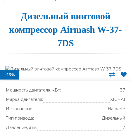
Дизельный вин­то­вой
ком­прес­сор Airmash W-37-
7DS
−13%
Мощность двигателя, кВт:
37
Марка двигателя:
XICHAI
Исполнение:
На раме
Тип привода:
Дизельный
Давление, атм:
7