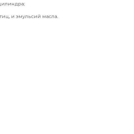
цилиндра;
иц, и эмульсий масла.