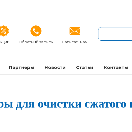
кции
Обратный звонок
Написать нам
Партнёры
Новости
Статьи
Кон­так­ты
 для очис­тки сжа­то­го в