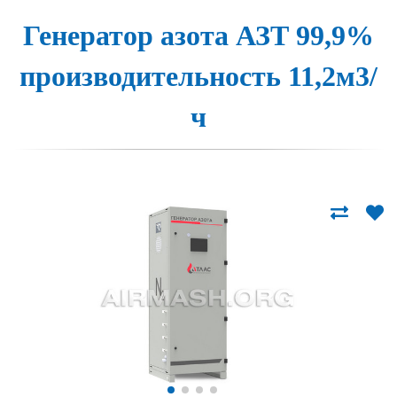
Генера­тор а­зо­та АЗТ 99,9%
про­из­во­ди­тель­ность 11,2м3/
ч