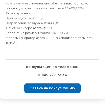
компании Атлас инжиниринг обеспечивают большую
производительность азота с чистотой 99 – 99,999%
Характеристики:
Производительность: 11,2
Потребление воздуха, м3/мин: 0,81
Объем ресивера Азота, л: 270
Габаритные размеры: 700х700х2000 мм.
Модель: Генератор азота АЗТ 99,9% производительность
11,2м3/ч
Для физических
Для физических
Способы
доставки
лиц
лиц
Для юридических
Для юридических
Консультации по телефонам:
⇒
лиц
лиц
Доставка осуществляется транспортными компаниями и
Способ оплаты
Правила возврата товара, приобретённого
8 800 777-72-36
оплачивается покупателем при получении заказа.
через интернет-магазин
⇒
Выбрать вид оплаты Вы сможете в Корзине при
Транспортную компанию Вы сможете выбрать в Корзине
Заявка на консультацию
оформлении заказа.
Внешний вид, комплектность товара и комплектность всего
при оформлении заказа.
заказа, должны быть проверены покупателем при
Для физических лиц доступна оплата Банковской картой
⇒
получении товара.
После получения и подтверждения оплаты мы бесплатно
или через мобильное приложение банка по QR-коду.