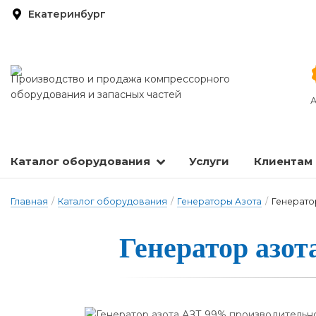
Екатеринбург
Производство и продажа компрессорного
оборудования и запасных частей
А
Каталог оборудования
Услуги
Клиентам
Запасные части и расходные материалы
Оборудование по подготовке сжатого воздуха
Главная
/
Каталог оборудования
/
Генераторы Азота
/
Генерато
Генера­тор а­зо­