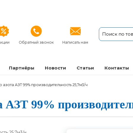
кции
Обратный звонок
Написать нам
Партнёры
Новости
Статьи
Кон­так­ты
р азота АЗТ 99% производительность 25,7м3/ч
та АЗТ 99% про­из­во­ди­те