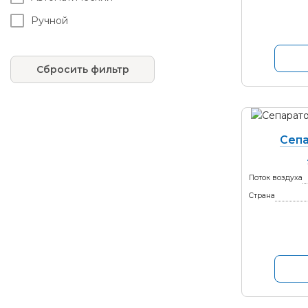
3/8"
Ручной
DN 100
DN 125
Сбросить фильтр
DN 150
DN 175
DN 200
Сепа
DN100
DN125
Поток воздуха
DN150
Страна
DN200
DN250
DN300
DN80