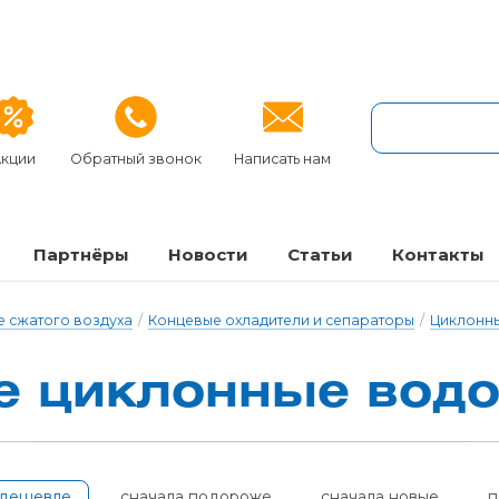
кции
Обратный звонок
Написать нам
Партнёры
Новости
Статьи
Контакты
 сжатого воздуха
/
Концевые охладители и сепараторы
/
Циклонн
е цик­лонные во­до­
одешевле
сначала подороже
сначала новые
п