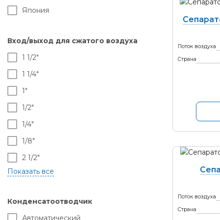
Япония
Сепарат
Вход/выход для сжатого воздуха
Поток воздуха
1 1/2"
Страна
1 1/4"
1"
1/2"
1/4"
1/8"
2 1/2"
Сепа
2"
3"
Поток воздуха
Конденсатоотводчик
3/4"
Страна
Автоматический