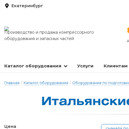
Екатеринбург
Производство и продажа компрессорного
оборудования и запасных частей
А
Каталог оборудования
Услуги
Клиентам
Запасные части и расходные материалы
Оборудование по подготовке сжатого воздуха
Главная
/
Каталог оборудования
/
Оборудование по подготовке
И­таль­ян­ски
Цена
сначала п