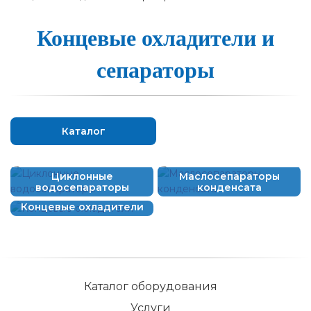
Концевые ох­ла­ди­те­ли и
се­па­ра­то­ры
Каталог
Циклонные
Маслосепараторы
водосепараторы
конденсата
Концевые охладители
Каталог оборудования
Услуги