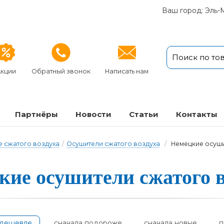
Ваш город: Эль-
кции
Обратный звонок
Написать нам
Партнёры
Новости
Статьи
Кон­так­ты
 сжатого воздуха
/
Осушители сжатого воздуха
/
Немецкие осуши
е о­су­ши­те­ли сжа­то­го в
одешевле
сначала подороже
сначала новые
п