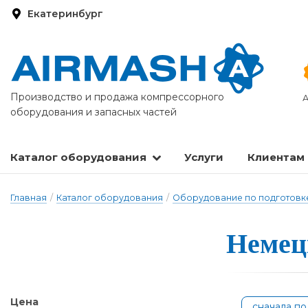
Екатеринбург
Производство и продажа компрессорного
А
оборудования и запасных частей
Каталог оборудования
Услуги
Клиентам
Запасные части и расходные материалы
Оборудование по подготовке сжатого воздуха
Главная
/
Каталог оборудования
/
Оборудование по подготовке
Немецки
Цена
сначала п