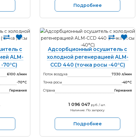
Подробнее
итель с
Адсорбционный осушитель с
ией ALM-
холодной регенерацией ALM-
 -70°С)
CCD 440 (точка росы -40°С)
6100 л/мин
Поток воздуха
7330 л/мин
-70°С
Точка росы
-40°С
Германия
Страна
Германия
1 096 047
.
руб. / шт.
Наличие: По запросу
Подробнее