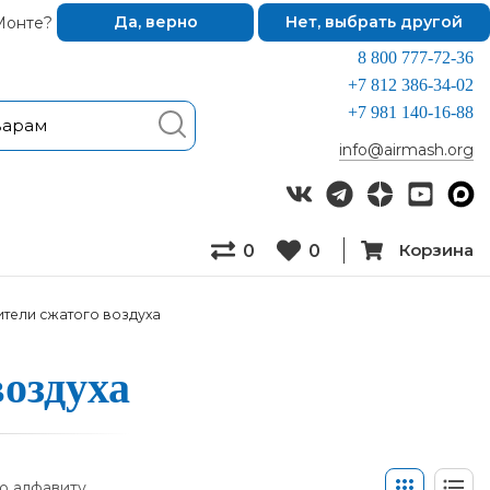
Монте?
Да, верно
Нет, выбрать другой
8 800 777-72-36
+7 812 386-34-02
+7 981 140-16-88
info@airmash.org
Корзина
0
0
тели сжатого воздуха
оз­ду­ха
о алфавиту