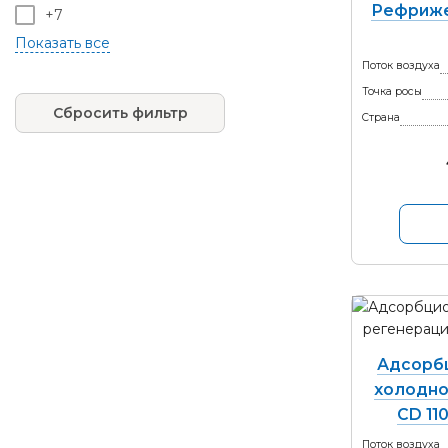
Рефриже
+7
+10
Поток воздуха
Точка росы
Сбросить фильтр
Страна
Адсорб
холодно
CD 11
Поток воздуха