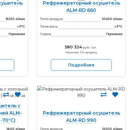
сушитель
Рефрижераторный осушитель
ALM-RD 660
8250 л/мин
Поток воздуха
10400 л/мин
+3°С
Точка росы
+3°С
Германия
Страна
Германия
580 324
руб. / шт.
Наличие: По запросу
Подробнее
итель с
ией ALM-
Рефрижераторный осушитель
 -70°С)
ALM-RD 990
1600 л/мин
Поток воздуха
15500 л/мин