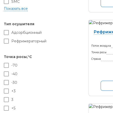
SMC
Бежецкий завод АСО
РКЗ
Тип осушителя
Рефриже
Адсорбционный
Рефрижераторный
Поток воздуха
Точка росы
Точка росы,°С
Страна
-70
-40
-30
+3
3
+5