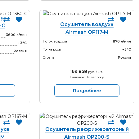
уха
Осушитель воздуха
-С
Airmash OP117-M
3600 л/мин
Поток воздуха
1170 л/мин
+3°С
Точка росы
+3°С
Россия
Страна
Россия
169 858
руб. / шт.
Наличие: По запросу
Подробнее
уха
Осушитель рефрижераторный
-M
Airmash OP200-S