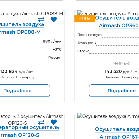
Осушитель возд
−13%
ушитель воздуха
Airmash OP360
irmash OP088-M
Поток воздуха
880 л/мин
Точка росы
+3°С
Страна
Россия
164 264 руб.
133 824
143 520
руб. / шт.
руб. / шт.
Наличие: По запросу
Наличие: По запросу
Подробнее
Подробнее
раторный осушитель
Осушитель возд
irmash OP120-S
Airmash OP167