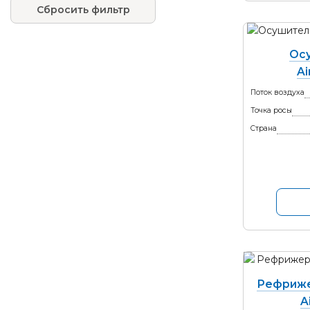
Сбросить фильтр
Ос
A
Поток воздуха
Точка росы
Страна
Рефриже
A