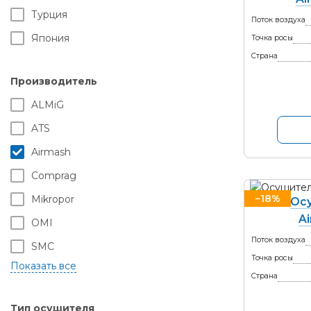
Турция
Поток воздуха
Япония
Точка росы
Страна
Производитель
ALMiG
ATS
Airmash
Comprag
−18%
Mikropor
Ос
A
OMI
Поток воздуха
SMC
Точка росы
Бежецкий завод АСО
Страна
РКЗ
Тип осушителя