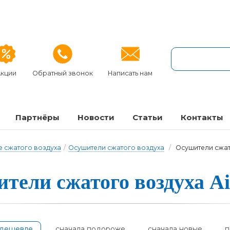
кции
Обратный звонок
Написать нам
Партнёры
Новости
Статьи
Контакты
 сжатого воздуха
/
Осушители сжатого воздуха
/
Осушители сжат
и­те­ли сжа­то­го воз­ду­ха 
одешевле
сначала подороже
сначала новые
п