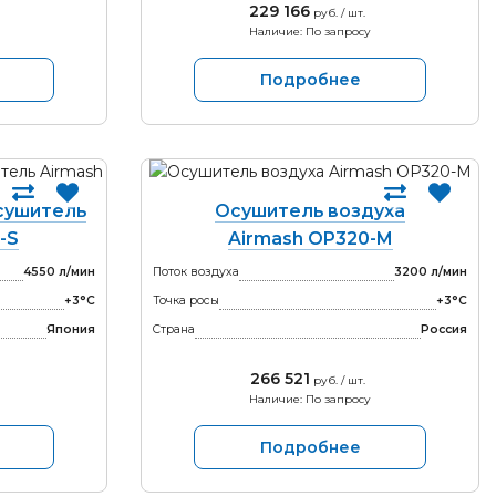
229 166
руб. / шт.
Наличие: По запросу
Подробнее
сушитель
Осушитель воздуха
-S
Airmash OP320-M
4550 л/мин
Поток воздуха
3200 л/мин
+3°С
Точка росы
+3°С
Япония
Страна
Россия
266 521
руб. / шт.
Наличие: По запросу
Подробнее