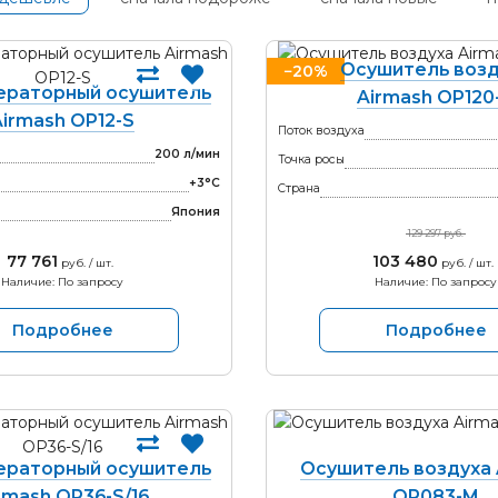
Осушитель возд
−20%
раторный осушитель
Airmash OP120
Airmash OP12-S
Поток воздуха
200 л/мин
Точка росы
+3°С
Страна
Япония
129 297 руб.
77 761
103 480
руб. / шт.
руб. / шт.
Наличие: По запросу
Наличие: По запросу
Подробнее
Подробнее
раторный осушитель
Осушитель воздуха 
rmash OP36-S/16
OP083-M