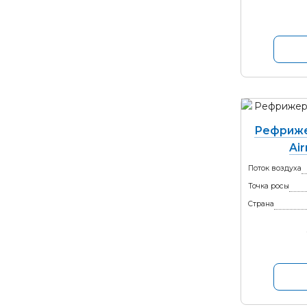
Рефриже
Ai
Поток воздуха
Точка росы
Страна