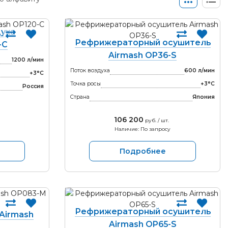
уха
Рефрижераторный осушитель
-С
Airmash OP36-S
1200 л/мин
Поток воздуха
600 л/мин
+3°С
Точка росы
+3°С
Россия
Страна
Япония
106 200
руб. / шт.
Наличие: По запросу
Подробнее
Рефрижераторный осушитель
Airmash
Airmash OP65-S