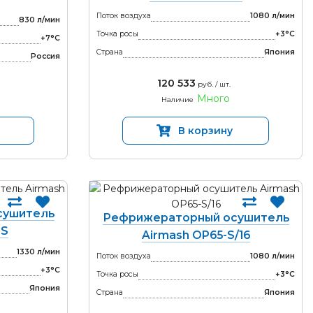
Поток воздуха
1080 л/мин
830 л/мин
Точка росы
+3°С
+7°С
Страна
Япония
Россия
120 533
руб. / шт.
Много
Наличие
В корзину
сушитель
Рефрижераторный осушитель
-S
Airmash OP65-S/16
1330 л/мин
Поток воздуха
1080 л/мин
+3°С
Точка росы
+3°С
Япония
Страна
Япония