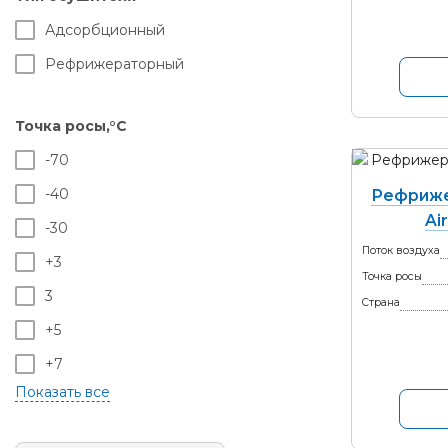
Адсорбционный
Рефрижераторный
Точка росы,°С
-70
-40
Рефриже
Ai
-30
Поток воздуха
+3
Точка росы
3
Страна
+5
+7
+10