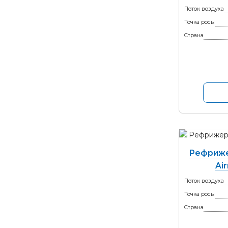
Поток воздуха
Точка росы
Страна
Рефриже
Ai
Поток воздуха
Точка росы
Страна