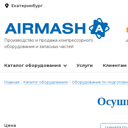
Екатеринбург
Производство и продажа компрессорного
А
оборудования и запасных частей
Каталог оборудования
Услуги
Клиентам
Запасные части и расходные материалы
Оборудование по подготовке сжатого воздуха
Главная
/
Каталог оборудования
/
Оборудование по подготовке
О­су­ш
Цена
сначала п