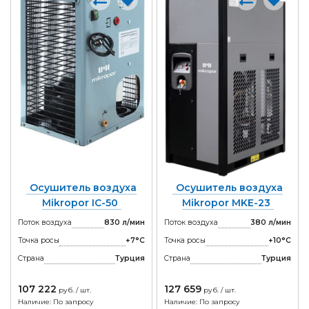
Осушитель воздуха
Осушитель воздуха
Mikropor IC-50
Mikropor MKE-23
Поток воздуха
830 л/мин
Поток воздуха
380 л/мин
Точка росы
+7°С
Точка росы
+10°С
Страна
Турция
Страна
Турция
107 222
127 659
руб. / шт.
руб. / шт.
Наличие: По запросу
Наличие: По запросу