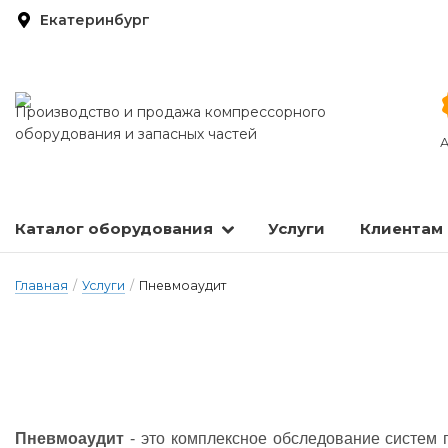
Екатеринбург
Производство и продажа компрессорного
оборудования и запасных частей
А
Каталог оборудования
Услуги
Клиентам
Запасные части и расходные материалы
Оборудование по подготовке сжатого воздуха
Главная
/
Услуги
/
Пневмоаудит
Пневмоаудит
- это комплексное обследование систем 