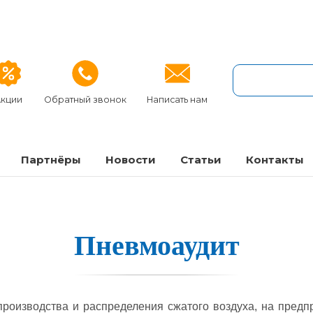
кции
Обратный звонок
Написать нам
Партнёры
Новости
Статьи
Контакты
Пнев­мо­ау­дит
производства и распределения сжатого воздуха, на предп