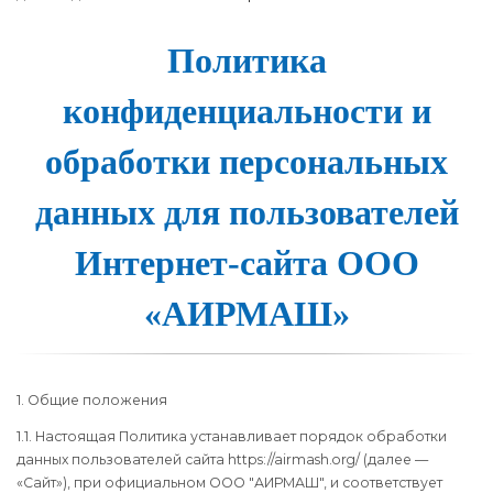
Полити­ка
кон­фи­ден­ци­аль­нос­ти и
об­ра­бот­ки пер­со­наль­ных
дан­ных для поль­зо­ва­те­лей
Ин­тернет-сай­та О­ОО
«А­ИР­МАШ»
1. Общие положения
1.1. Настоящая Политика устанавливает порядок обработки
данных пользователей сайта https://airmash.org/ (далее —
«Сайт»), при официальном ООО "АИРМАШ", и соответствует