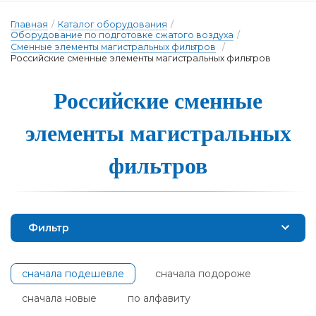
Главная
/
Каталог оборудования
/
Оборудование по подготовке сжатого воздуха
/
Сменные элементы магистральных фильтров
/
Российские сменные элементы магистральных фильтров
Рос­сий­ские смен­ные
э­ле­мен­ты ма­гис­траль­ных
филь­тров
Фильтр
сначала подешевле
сначала подороже
сначала новые
по алфавиту