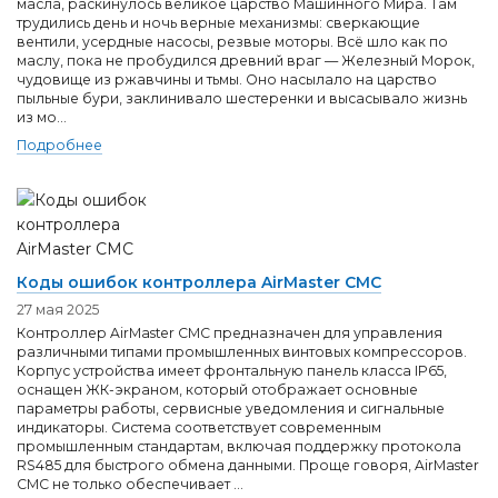
масла, раскинулось великое царство Машинного Мира. Там
трудились день и ночь верные механизмы: сверкающие
вентили, усердные насосы, резвые моторы. Всё шло как по
маслу, пока не пробудился древний враг — Железный Морок,
чудовище из ржавчины и тьмы. Оно насылало на царство
пыльные бури, заклинивало шестеренки и высасывало жизнь
из мо...
Подробнее
Коды ошибок контроллера AirMaster CMC
27 мая 2025
Контроллер AirMaster CMC предназначен для управления
различными типами промышленных винтовых компрессоров.
Корпус устройства имеет фронтальную панель класса IP65,
оснащен ЖК-экраном, который отображает основные
параметры работы, сервисные уведомления и сигнальные
индикаторы. Система соответствует современным
промышленным стандартам, включая поддержку протокола
RS485 для быстрого обмена данными. Проще говоря, AirMaster
CMC не только обеспечивает ...