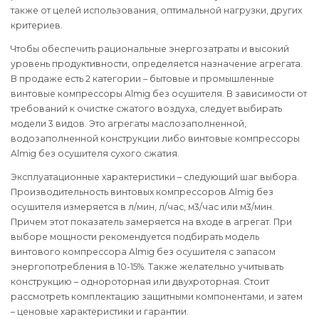
также от целей использования, оптимальной нагрузки, других
критериев.
Чтобы обеспечить рациональные энергозатраты и высокий
уровень продуктивности, определяется назначение агрегата.
В продаже есть 2 категории – бытовые и промышленные
винтовые компрессоры Almig без осушителя. В зависимости от
требований к очистке сжатого воздуха, следует выбирать
модели 3 видов. Это агрегаты маслозаполненной,
водозаполненной конструкции либо винтовые компрессоры
Almig без осушителя сухого сжатия.
Эксплуатационные характеристики – следующий шаг выбора.
Производительность винтовых компрессоров Almig без
осушителя измеряется в л/мин, л/час, м3/час или м3/мин.
Причем этот показатель замеряется на входе в агрегат. При
выборе мощности рекомендуется подбирать модель
винтового компрессора Almig без осушителя с запасом
энергопотребления в 10-15%. Также желательно учитывать
конструкцию – однороторная или двухроторная. Стоит
рассмотреть комплектацию защитными компонентами, и затем
– ценовые характеристики и гарантии.