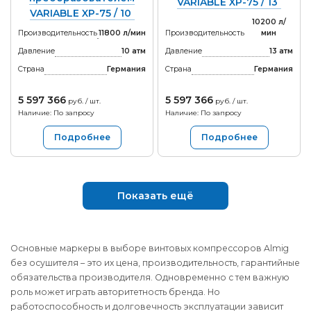
VARIABLE XP-75 / 13
VARIABLE XP-75 / 10
10200 л/
Производительность
11800 л/мин
Производительность
мин
Давление
10 атм
Давление
13 атм
Страна
Германия
Страна
Германия
5 597 366
5 597 366
руб. / шт.
руб. / шт.
Наличие: По запросу
Наличие: По запросу
Подробнее
Подробнее
Показать ещё
Основные маркеры в выборе винтовых компрессоров Almig
без осушителя – это их цена, производительность, гарантийные
обязательства производителя. Одновременно с тем важную
роль может играть авторитетность бренда. Но
работоспособность и долговечность эксплуатации зависит