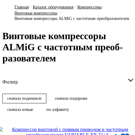
Главная
/
Каталог оборудования
/
Компрессоры
/
Винтовые компрессоры
/
Винтовые компрессоры ALMiG с частотным преобразователем
Вин­то­вые ком­прес­со­ры
ALMiG с час­тотным пре­об­
ра­зо­ва­те­лем
Фильтр
сначала подешевле
сначала подороже
сначала новые
по алфавиту