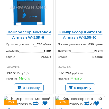
Компрессор винтовой
Компрессор винтовой
Airmash W-5,5R-8
Airmash W-5,5R-10
Производительность
750 л/мин
Производительность
650 л/мин
Давление
8 атм
Давление
10 атм
Страна
Россия
Страна
Россия
258 000 руб.
258 000 руб.
192 793
192 793
руб. / шт.
руб. / шт.
Много
Много
Наличие
Наличие
В корзину
В корзину
−25%
−25%