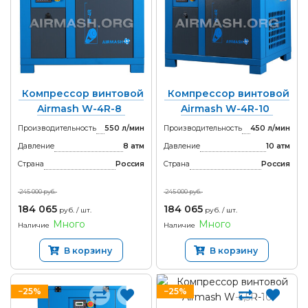
Компрессор винтовой
Компрессор винтовой
Airmash W-4R-8
Airmash W-4R-10
Производительность
550 л/мин
Производительность
450 л/мин
Давление
8 атм
Давление
10 атм
Страна
Россия
Страна
Россия
245 000 руб.
245 000 руб.
184 065
184 065
руб. / шт.
руб. / шт.
Много
Много
Наличие
Наличие
В корзину
В корзину
−25%
−25%