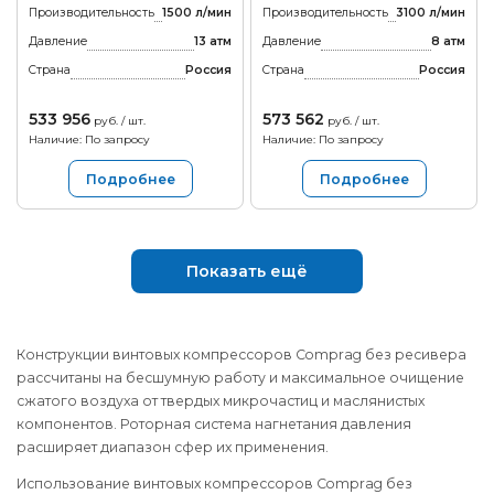
Производительность
1500 л/мин
Производительность
3100 л/мин
Давление
13 атм
Давление
8 атм
Страна
Россия
Страна
Россия
533 956
573 562
руб. / шт.
руб. / шт.
Наличие: По запросу
Наличие: По запросу
Подробнее
Подробнее
Показать ещё
Конструкции винтовых компрессоров Comprag без ресивера
рассчитаны на бесшумную работу и максимальное очищение
сжатого воздуха от твердых микрочастиц и маслянистых
компонентов. Роторная система нагнетания давления
расширяет диапазон сфер их применения.
Использование винтовых компрессоров Comprag без