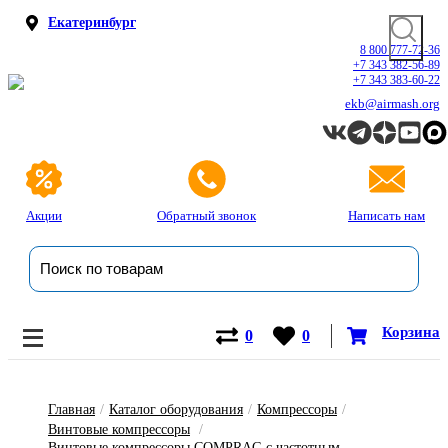
Екатеринбург
8 800 777-72-36
+7 343 382-56-89
+7 343 383-60-22
ekb@airmash.org
Акции
Обратный звонок
Написать нам
Корзина
0
0
Главная
/
Каталог оборудования
/
Компрессоры
/
Винтовые компрессоры
/
Винтовые компрессоры COMPRAG с частотным