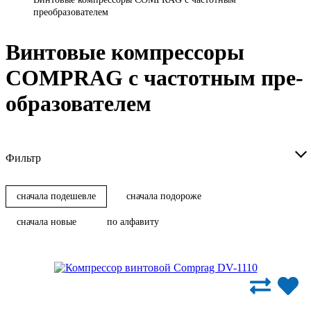
преобразователем
Винтовые ком­прес­со­ры
COMPRAG с час­тотным пре­
об­ра­зо­ва­те­лем
Фильтр
сначала подешевле
сначала подороже
сначала новые
по алфавиту