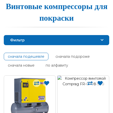
Винтовые ком­прес­со­ры для
пок­раски
Фильтр
сначала подешевле
сначала подороже
сначала новые
по алфавиту